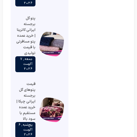
2026
پتو گل
برجسته
ایرانی کاترینا
| خرید عمده
پتو مسافرتی
با قیمت
تولیدی
جمعه , 7
آگوست
2026
قیمت
پتوهای گل
برجسته
ایرانی چیکا |
خرید عمده
مستقیم با
سود بالا
پنج‌شنبه , 6
آگوست
2026