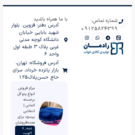
با ما همراه باشید
شماره تماس:
آدرس دفتر: قزوین. بلوار
09125824399
شهید بابایی خیابان
دانشگاه کوچه مدنی
غربی پلاک 3 طبقه اول
واحد 6
آدرس فروشگاه: تهران،
بازار پانزده خرداد، سرای
حاج حسن پلاک 125
مرکز فروش
انواع پتو گل
برجسته
الماس |
انتخابی
پرسود برای
عمده‌فروشان
شنبه , 8
آگوست