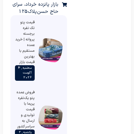
بازار پانزده خرداد، سرای
حاج حسن پلاک 125
قیمت پتو
تک نفره
برجسته
پروانه | خرید
عمده
مستقیم با
بهترین
قیمت بازار
سه‌شنبه , 4
آگوست
2026
فروش عمده
پتو یک‌نفره
پریما با
قیمت
تولیدی و
ارسال به
سراسر کشور
یکشنبه , 2