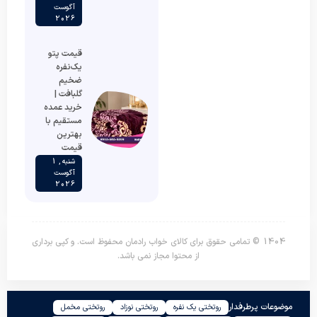
آگوست
2026
قیمت پتو
یک‌نفره
ضخیم
گلبافت |
خرید عمده
مستقیم با
بهترین
قیمت
شنبه , 1
آگوست
2026
1404 © تمامی حقوق برای کالای خواب رادمان محفوظ است. و کپی برداری
از محتوا مجاز نمی باشد.
موضوعات پرطرفدار
روتختی یک نفره
روتختی نوزاد
روتختی مخمل