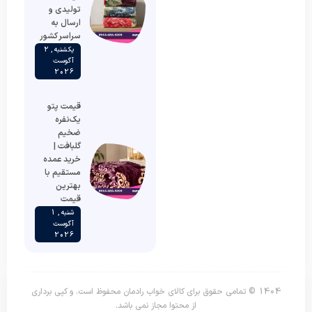
تولیدی و
ارسال به
سراسر کشور
یکشنبه , 2
آگوست
2026
قیمت پتو
یک‌نفره
ضخیم
گلبافت |
خرید عمده
مستقیم با
بهترین
قیمت
شنبه , 1
آگوست
2026
1404 © تمامی حقوق برای کالای خواب رادمان محفوظ است. و کپی برداری
از محتوا مجاز نمی باشد.