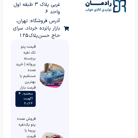
غربی پلاک 3 طبقه اول
واحد 6
آدرس فروشگاه: تهران،
بازار پانزده خرداد، سرای
حاج حسن پلاک 125
قیمت پتو
تک نفره
برجسته
پروانه | خرید
عمده
مستقیم با
بهترین
قیمت بازار
سه‌شنبه , 4
آگوست
2026
فروش عمده
پتو یک‌نفره
پریما با
قیمت