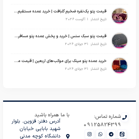
قیمت پتو یک‌نفره ضخیم گلبافت | خرید عمده مستقیم با بهترین قیمت
تاریخ انتشار: 1 آگوست 2026
قیمت پتو سبک سنس | خرید و پخش عمده پتو مسافرتی Sense
تاریخ انتشار: 31 جولای 2026
خرید عمده پتو مینک برای موکب‌های اربعین | قیمت مناسب و ارسال سریع
تاریخ انتشار: 31 جولای 2026
با ما همراه باشید
شماره تماس:
آدرس دفتر: قزوین. بلوار
09125824399
شهید بابایی خیابان
دانشگاه کوچه مدنی