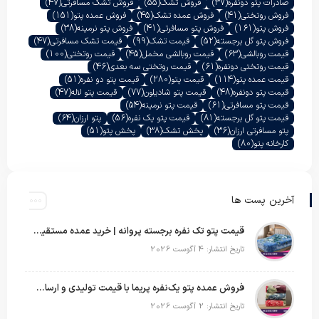
صادرات پتو دونفره
(37)
فروش تشک
(55)
فروش تشک مسافرتی
(47)
فروش روتختی
(41)
فروش عمده تشک
(45)
فروش عمده پتو
(151)
فروش پتو
(161)
فروش پتو مسافرتی
(41)
فروش پتو نرمینه
(38)
فروش پتو گل برجسته
(52)
قیمت تشک
(99)
قیمت تشک مسافرتی
(47)
قیمت روبالشی
(63)
قیمت روبالشی مخمل
(45)
قیمت روتختی
(100)
قیمت روتختی دونفره
(61)
قیمت روتختی سه بعدی
(46)
قیمت عمده پتو
(114)
قیمت پتو
(280)
قیمت پتو دو نفره
(51)
قیمت پتو دونفره
(48)
قیمت پتو شادیلون
(77)
قیمت پتو لاله
(47)
قیمت پتو مسافرتی
(61)
قیمت پتو نرمینه
(54)
قیمت پتو گل برجسته
(81)
قیمت پتو یک نفره
(56)
پتو ارزان
(64)
پتو مسافرتی ارزان
(36)
پخش تشک
(38)
پخش پتو
(51)
کارخانه پتو
(80)
آخرین پست ها
قیمت پتو تک نفره برجسته پروانه | خرید عمده مستقیم با بهترین قیمت بازار
تاریخ انتشار: 4 آگوست 2026
فروش عمده پتو یک‌نفره پریما با قیمت تولیدی و ارسال به سراسر کشور
تاریخ انتشار: 2 آگوست 2026