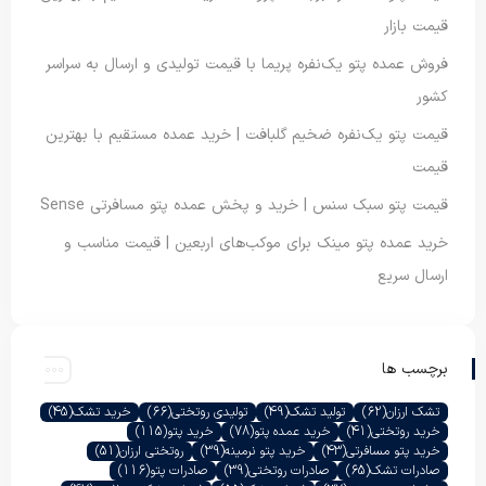
قیمت بازار
فروش عمده پتو یک‌نفره پریما با قیمت تولیدی و ارسال به سراسر
کشور
قیمت پتو یک‌نفره ضخیم گلبافت | خرید عمده مستقیم با بهترین
قیمت
قیمت پتو سبک سنس | خرید و پخش عمده پتو مسافرتی Sense
خرید عمده پتو مینک برای موکب‌های اربعین | قیمت مناسب و
ارسال سریع
برچسب ها
تشک ارزان
(62)
تولید تشک
(49)
تولیدی روتختی
(66)
خرید تشک
(45)
خرید روتختی
(41)
خرید عمده پتو
(78)
خرید پتو
(115)
خرید پتو مسافرتی
(43)
خرید پتو نرمینه
(39)
روتختی ارزان
(51)
صادرات تشک
(65)
صادرات روتختی
(39)
صادرات پتو
(116)