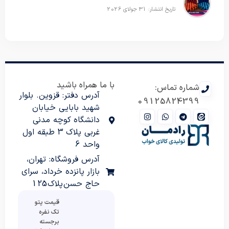
تاریخ انتشار: 31 جولای 2026
با ما همراه باشید
شماره تماس:
آدرس دفتر: قزوین. بلوار
09125824399
شهید بابایی خیابان
دانشگاه کوچه مدنی
غربی پلاک 3 طبقه اول
واحد 6
آدرس فروشگاه: تهران،
بازار پانزده خرداد، سرای
حاج حسن پلاک 125
قیمت پتو
تک نفره
برجسته