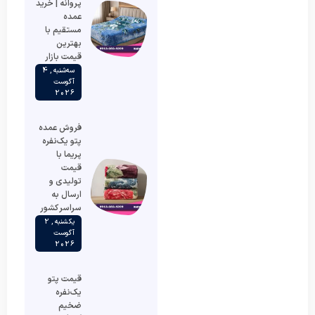
پروانه | خرید
عمده
مستقیم با
بهترین
قیمت بازار
سه‌شنبه , 4
آگوست
2026
فروش عمده
پتو یک‌نفره
پریما با
قیمت
تولیدی و
ارسال به
سراسر کشور
یکشنبه , 2
آگوست
2026
قیمت پتو
یک‌نفره
ضخیم