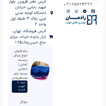
آدرس دفتر: قزوین. بلوار
09125824399
شهید بابایی خیابان
دانشگاه کوچه مدنی
غربی پلاک 3 طبقه اول
واحد 6
آدرس فروشگاه: تهران،
بازار پانزده خرداد، سرای
حاج حسن پلاک 125
مرکز فروش
انواع پتو گل
برجسته
الماس |
انتخابی
پرسود برای
عمده‌فروشان
شنبه , 8
آگوست
2026
پتو گل