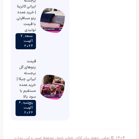
برجسته
ایرانی کاترینا
| خرید عمده
پتو مسافرتی
با قیمت
تولیدی
جمعه , 7
آگوست
2026
قیمت
پتوهای گل
برجسته
ایرانی چیکا |
خرید عمده
مستقیم با
سود بالا
پنج‌شنبه , 6
آگوست
2026
1404 © تمامی حقوق برای کالای خواب رادمان محفوظ است. و کپی برداری