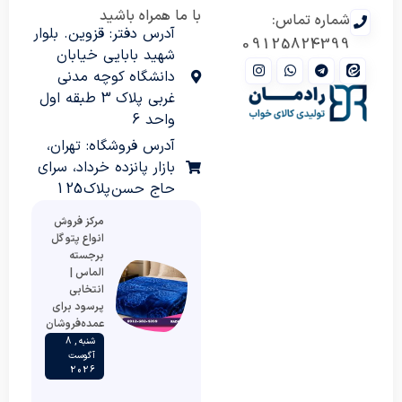
با ما همراه باشید
شماره تماس:
آدرس دفتر: قزوین. بلوار
09125824399
شهید بابایی خیابان
دانشگاه کوچه مدنی
غربی پلاک 3 طبقه اول
واحد 6
آدرس فروشگاه: تهران،
بازار پانزده خرداد، سرای
حاج حسن پلاک 125
مرکز فروش
انواع پتو گل
برجسته
الماس |
انتخابی
پرسود برای
عمده‌فروشان
شنبه , 8
آگوست
2026