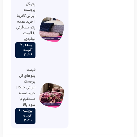
پتو گل
برجسته
ایرانی کاترینا
| خرید عمده
پتو مسافرتی
با قیمت
تولیدی
جمعه , 7
آگوست
2026
قیمت
پتوهای گل
برجسته
ایرانی چیکا |
خرید عمده
مستقیم با
سود بالا
پنج‌شنبه , 6
آگوست
2026