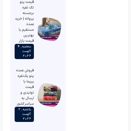
قیمت پتو
تک نفره
برجسته
پروانه | خرید
عمده
مستقیم با
بهترین
قیمت بازار
سه‌شنبه , 4
آگوست
2026
فروش عمده
پتو یک‌نفره
پریما با
قیمت
تولیدی و
ارسال به
سراسر کشور
یکشنبه , 2
آگوست
2026