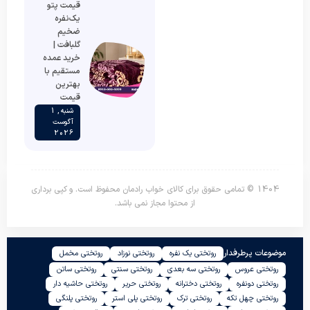
قیمت پتو
یک‌نفره
ضخیم
گلبافت |
خرید عمده
مستقیم با
بهترین
قیمت
شنبه , 1
آگوست
2026
1404 © تمامی حقوق برای کالای خواب رادمان محفوظ است. و کپی برداری
از محتوا مجاز نمی باشد.
موضوعات پرطرفدار
روتختی یک نفره
روتختی نوزاد
روتختی مخمل
روتختی عروس
روتختی سه بعدی
روتختی سنتی
روتختی ساتن
روتختی دونفره
روتختی دخترانه
روتختی حریر
روتختی حاشیه دار
روتختی چهل تکه
روتختی ترک
روتختی پلی استر
روتختی پلنگی