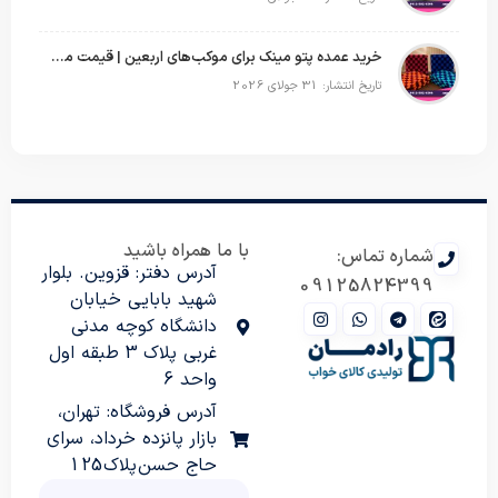
خرید عمده پتو مینک برای موکب‌های اربعین | قیمت مناسب و ارسال سریع
تاریخ انتشار: 31 جولای 2026
با ما همراه باشید
شماره تماس:
آدرس دفتر: قزوین. بلوار
09125824399
شهید بابایی خیابان
دانشگاه کوچه مدنی
غربی پلاک 3 طبقه اول
واحد 6
آدرس فروشگاه: تهران،
بازار پانزده خرداد، سرای
حاج حسن پلاک 125