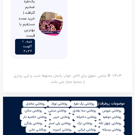
یک‌نفره
ضخیم
گلبافت |
خرید عمده
مستقیم با
بهترین
قیمت
شنبه , 1
آگوست
2026
1404 © تمامی حقوق برای کالای خواب رادمان محفوظ است. و کپی برداری
از محتوا مجاز نمی باشد.
موضوعات پرطرفدار
روتختی یک نفره
روتختی نوزاد
روتختی مخمل
روتختی عروس
روتختی سه بعدی
روتختی سنتی
روتختی ساتن
روتختی دونفره
روتختی دخترانه
روتختی حریر
روتختی حاشیه دار
روتختی چهل تکه
روتختی ترک
روتختی پلی استر
روتختی پلنگی
روتختی پسرانه
روتختی ایرانی
روتختی اسپرت
روبالشی نخی