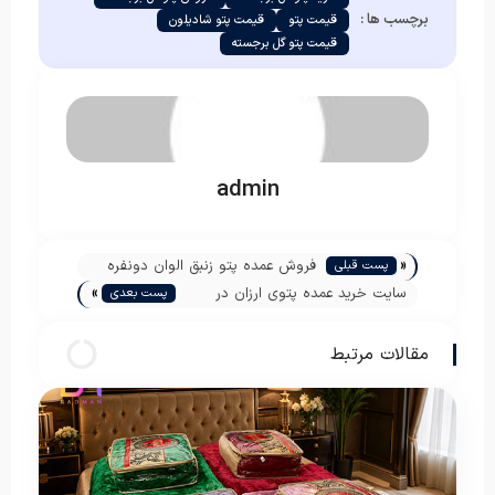
برچسب ها :
قیمت پتو
قیمت پتو شادیلون
قیمت پتو گل برجسته
admin
«
فروش عمده پتو زنبق الوان دونفره
پست قبلی
»
سایت خرید عمده پتوی ارزان در
پست بعدی
اصفهان
مقالات مرتبط