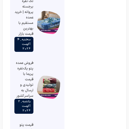
تک نفره
برجسته
پروانه | خرید
عمده
مستقیم با
بهترین
قیمت بازار
سه‌شنبه , 4
آگوست
2026
فروش عمده
پتو یک‌نفره
پریما با
قیمت
تولیدی و
ارسال به
سراسر کشور
یکشنبه , 2
آگوست
2026
قیمت پتو