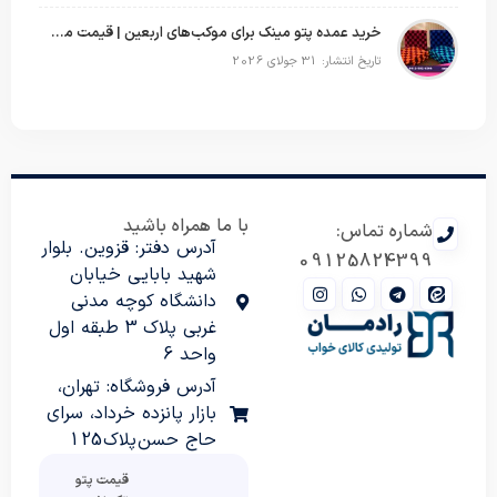
خرید عمده پتو مینک برای موکب‌های اربعین | قیمت مناسب و ارسال سریع
تاریخ انتشار: 31 جولای 2026
با ما همراه باشید
شماره تماس:
آدرس دفتر: قزوین. بلوار
09125824399
شهید بابایی خیابان
دانشگاه کوچه مدنی
غربی پلاک 3 طبقه اول
واحد 6
آدرس فروشگاه: تهران،
بازار پانزده خرداد، سرای
حاج حسن پلاک 125
قیمت پتو