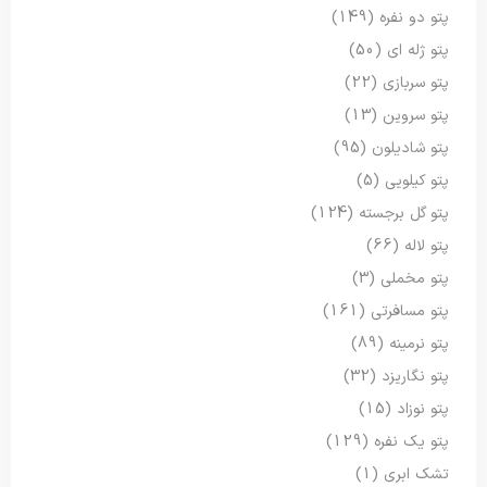
پتو دو نفره
(149)
پتو ژله ای
(50)
پتو سربازی
(22)
پتو سروین
(13)
پتو شادیلون
(95)
پتو کیلویی
(5)
پتو گل برجسته
(124)
پتو لاله
(66)
پتو مخملی
(3)
پتو مسافرتی
(161)
پتو نرمینه
(89)
پتو نگاریزد
(32)
پتو نوزاد
(15)
پتو یک نفره
(129)
تشک ابری
(1)